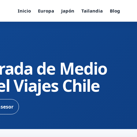
Inicio
Europa
Japón
Tailandia
Blog
grada de Medio
l Viajes Chile
asesor