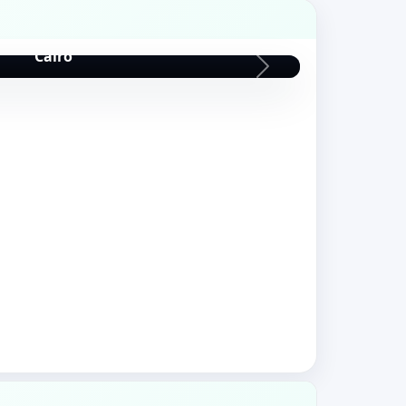
iramide de Keops
Cairo