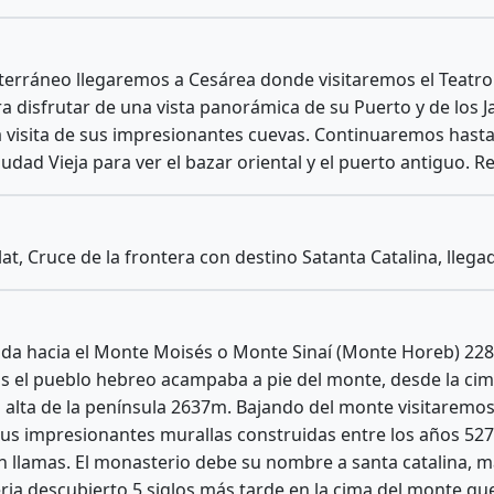
erráneo llegaremos a Cesárea donde visitaremos el Teatro 
 disfrutar de una vista panorámica de su Puerto y de los 
a visita de sus impresionantes cuevas. Continuaremos hasta
udad Vieja para ver el bazar oriental y el puerto antiguo. R
t, Cruce de la frontera con destino Satanta Catalina, llegad
ida hacia el Monte Moisés o Monte Sinaí (Monte Horeb) 228
ntras el pueblo hebreo acampaba a pie del monte, desde la 
 alta de la península 2637m. Bajando del monte visitaremos
sus impresionantes murallas construidas entre los años 52
a en llamas. El monasterio debe su nombre a santa catalina, 
ia descubierto 5 siglos más tarde en la cima del monte que