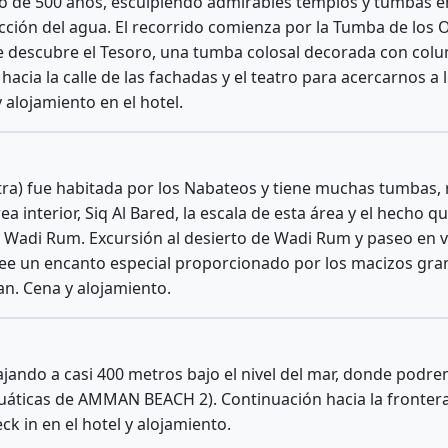
argo de 500 años, esculpiendo admirables templos y tumbas 
ción del agua. El recorrido comienza por la Tumba de los 
se descubre el Tesoro, una tumba colosal decorada con col
acia la calle de las fachadas y el teatro para acercarnos a
 alojamiento en el hotel.
tra) fue habitada por los Nabateos y tiene muchas tumbas, 
 interior, Siq Al Bared, la escala de esta área y el hecho que
a Wadi Rum. Excursión al desierto de Wadi Rum y paseo en 
see un encanto especial proporcionado por los macizos gra
n. Cena y alojamiento.
ajando a casi 400 metros bajo el nivel del mar, donde podre
acuáticas de AMMAN BEACH 2). Continuación hacia la frontera
ck in en el hotel y alojamiento.