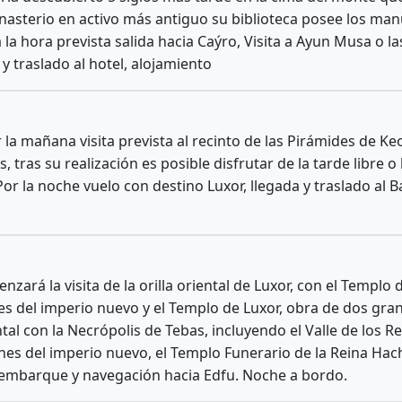
asterio en activo más antiguo su biblioteca posee los ma
a la hora prevista salida hacia Caýro, Visita a Ayun Musa o l
 y traslado al hotel, alojamiento
 la mañana visita prevista al recinto de las Pirámides de Keo
, tras su realización es posible disfrutar de la tarde libre o
 Por la noche vuelo con destino Luxor, llegada y traslado al 
nzará la visita de la orilla oriental de Luxor, con el Templ
es del imperio nuevo y el Templo de Luxor, obra de dos gran
dental con la Necrópolis de Tebas, incluyendo el Valle de lo
es del imperio nuevo, el Templo Funerario de la Reina Hac
embarque y navegación hacia Edfu. Noche a bordo.