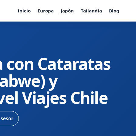
Inicio
Europa
Japón
Tailandia
Blog
a con Cataratas
babwe) y
vel Viajes Chile
asesor