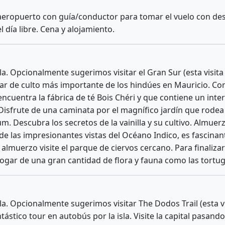
 aeropuerto con guía/conductor para tomar el vuelo con des
l día libre. Cena y alojamiento.
sla. Opcionalmente sugerimos visitar el Gran Sur (esta visit
gar de culto más importante de los hindúes en Mauricio. Co
ncuentra la fábrica de té Bois Chéri y que contiene un in
 Disfrute de una caminata por el magnífico jardín que rodea
um. Descubra los secretos de la vainilla y su cultivo. Almue
e de las impresionantes vistas del Océano Indico, es fascin
lmuerzo visite el parque de ciervos cercano. Para finalizar e
hogar de una gran cantidad de flora y fauna como las tortug
sla. Opcionalmente sugerimos visitar The Dodos Trail (esta v
ntástico tour en autobús por la isla. Visite la capital pasand