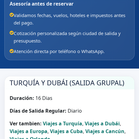
Asesoría antes de reservar
Validamos fechas, vuelos, hoteles e impuestos antes
del pago.
Cotización personalizada según ciudad de salida y
presupuesto.
Atención directa por teléfono o WhatsApp.
TURQUÍA Y DUBÁI (SALIDA GRUPAL)
Duración:
16 Dias
Días de Salida Regular:
Diario
Ver tambien:
Viajes a Turquía
,
Viajes a Dubái
,
Viajes a Europa
,
Viajes a Cuba
,
Viajes a Cancún
,
Viajes a Orlando