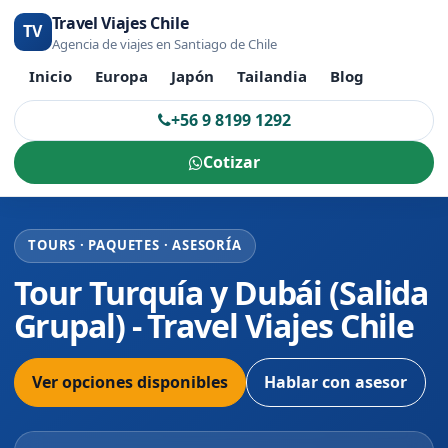
Travel Viajes Chile
TV
Agencia de viajes en Santiago de Chile
Inicio
Europa
Japón
Tailandia
Blog
+56 9 8199 1292
Cotizar
TOURS · PAQUETES · ASESORÍA
Tour Turquía y Dubái (Salida
Grupal) - Travel Viajes Chile
Ver opciones disponibles
Hablar con asesor