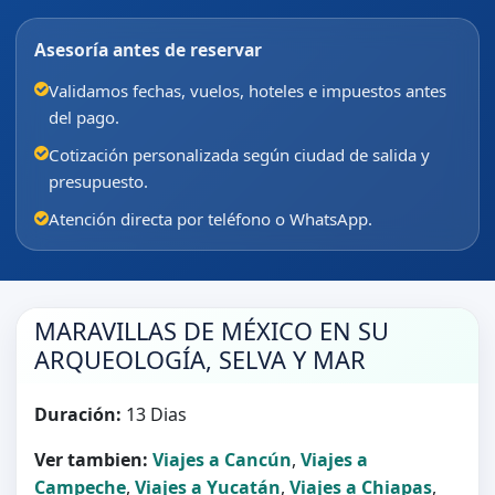
Asesoría antes de reservar
Validamos fechas, vuelos, hoteles e impuestos antes
del pago.
Cotización personalizada según ciudad de salida y
presupuesto.
Atención directa por teléfono o WhatsApp.
MARAVILLAS DE MÉXICO EN SU
ARQUEOLOGÍA, SELVA Y MAR
Duración:
13 Dias
Ver tambien:
Viajes a Cancún
,
Viajes a
Campeche
,
Viajes a Yucatán
,
Viajes a Chiapas
,