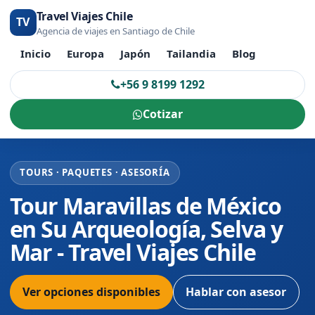
Travel Viajes Chile
TV
Agencia de viajes en Santiago de Chile
Inicio
Europa
Japón
Tailandia
Blog
+56 9 8199 1292
Cotizar
TOURS · PAQUETES · ASESORÍA
Tour Maravillas de México
en Su Arqueología, Selva y
Mar - Travel Viajes Chile
Ver opciones disponibles
Hablar con asesor