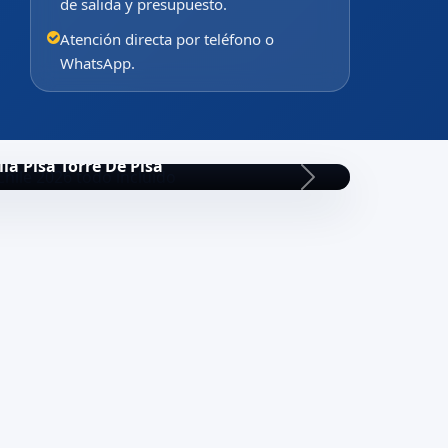
de salida y presupuesto.
Atención directa por teléfono o
WhatsApp.
lia Pisa Torre De Pisa