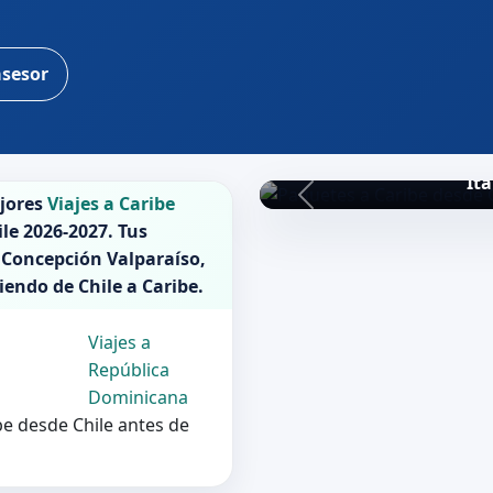
asesor
Ita
ejores
Viajes a Caribe
ile 2026-2027
. Tus
 Concepción Valparaíso,
liendo de
Chile
a
Caribe
.
Viajes a
a
República
Dominicana
ibe desde Chile antes de