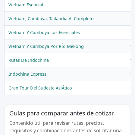
Vietnam Esencial
10
Vietnam, Camboya, Tailandia Al Completo
18
Vietnam Y Camboya Los Esenciales
12
Vietnam Y Camboya Por RÍo Mekong
11
Rutas De Indochina
15
Indochina Express
10
Gran Tour Del Sudeste AsiÁtico
17
Guías para comparar antes de cotizar
Contenido útil para revisar rutas, precios,
requisitos y combinaciones antes de solicitar una